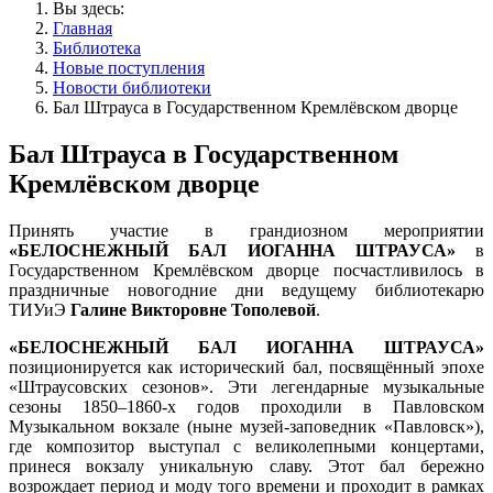
Вы здесь:
Главная
Библиотека
Новые поступления
Новости библиотеки
Бал Штрауса в Государственном Кремлёвском дворце
Бал Штрауса в Государственном
Кремлёвском дворце
Принять участие в грандиозном мероприятии
«БЕЛОСНЕЖНЫЙ БАЛ ИОГАННА ШТРАУСА»
в
Государственном Кремлёвском дворце посчастливилось в
праздничные новогодние дни ведущему библиотекарю
ТИУиЭ
Галине Викторовне Тополевой
.
«БЕЛОСНЕЖНЫЙ БАЛ ИОГАННА ШТРАУСА»
позиционируется как исторический бал, посвящённый эпохе
«Штраусовских сезонов». Эти легендарные музыкальные
сезоны 1850–1860-х годов проходили в Павловском
Музыкальном вокзале (ныне музей-заповедник «Павловск»),
где композитор выступал с великолепными концертами,
принеся вокзалу уникальную славу. Этот бал бережно
возрождает период и моду того времени и проходит в рамках