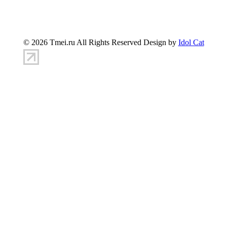
347900, г.Таганрог, ул.Петровская 45
(8634)-383-
360
info@tmei.ru
© 2026 Tmei.ru All Rights Reserved Design by
Idol Cat