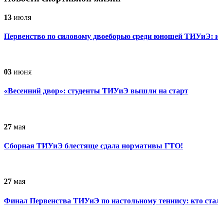
13
июля
Первенство по силовому двоеборью среди юношей ТИУиЭ: и
03
июня
«Весенний двор»: студенты ТИУиЭ вышли на старт
27
мая
Сборная ТИУиЭ блестяще сдала нормативы ГТО!
27
мая
Финал Первенства ТИУиЭ по настольному теннису: кто ст