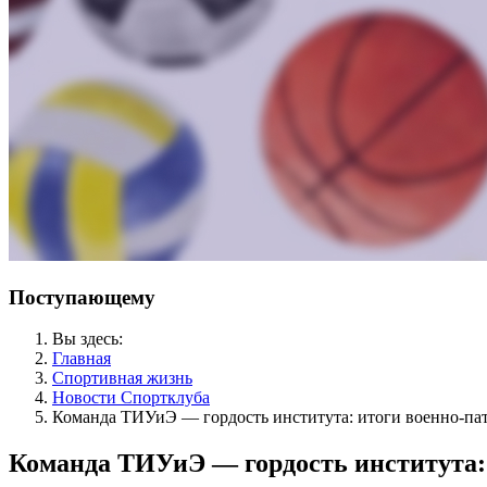
Поступающему
Вы здесь:
Главная
Спортивная жизнь
Новости Спортклуба
Команда ТИУиЭ — гордость института: итоги военно‑па
Команда ТИУиЭ — гордость института: