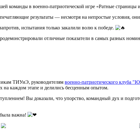
шей команды в военно‑патриотической игре «Ратные страницы 
ечатляющие результаты — несмотря на непростые условия, они 
 напротив, испытания только закалили волю к победе.
родемонстрировали отличные показатели в самых разных номина
вникам ТИУиЭ, руководителям
военно-патриотического клуба "
х на каждом этапе и делились бесценным опытом.
уплением! Вы доказали, что упорство, командный дух и подгото
 была важна!