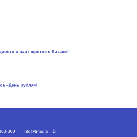
рости в партнерстве с Китаем!
са «День рубля»!
383-360
info@tmei.ru