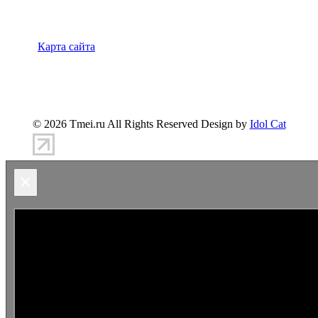
Карта сайта
347900, г.Таганрог, ул.Петровская 45
(8634)-383-
360
info@tmei.ru
© 2026 Tmei.ru All Rights Reserved Design by
Idol Cat
×