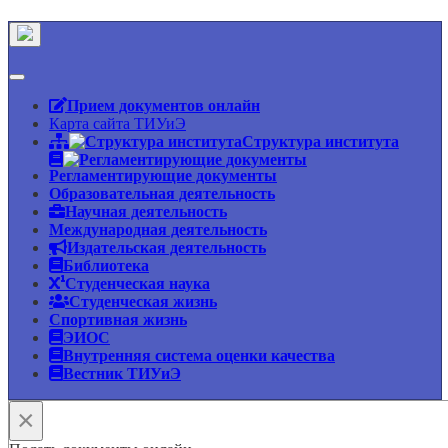
Прием документов онлайн
Карта сайта ТИУиЭ
Структура института
Регламентирующие документы
Образовательная деятельность
Научная деятельность
Международная деятельность
Издательская деятельность
Библиотека
Студенческая наука
Студенческая жизнь
Спортивная жизнь
ЭИОС
Внутренняя система оценки качества
Вестник ТИУиЭ
×