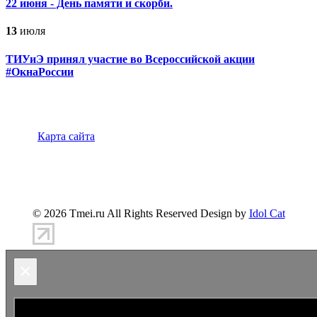
22 июня - День памяти и скорби.
13
июля
ТИУиЭ принял участие во Всероссийской акции
#ОкнаРоссии
Карта сайта
347900, г.Таганрог, ул.Петровская 45
(8634)-383-
360
info@tmei.ru
© 2026 Tmei.ru All Rights Reserved Design by
Idol Cat
×