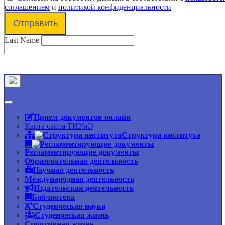
соглашением
и
политикой конфиденциальности
Отправить
Last Name
Прием документов онлайн
Карта сайта ТИУиЭ
Структура института
Регламентирующие документы
Образовательная деятельность
Научная деятельность
Международная деятельность
Издательская деятельность
Библиотека
Студенческая наука
Студенческая жизнь
Спортивная жизнь