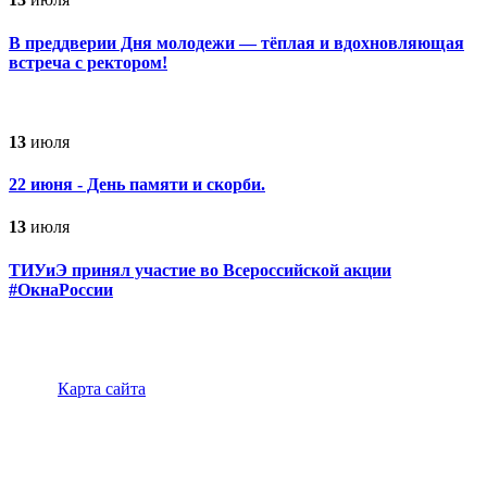
В преддверии Дня молодежи — тёплая и вдохновляющая
встреча с ректором!
13
июля
22 июня - День памяти и скорби.
13
июля
ТИУиЭ принял участие во Всероссийской акции
#ОкнаРоссии
Карта сайта
347900, г.Таганрог, ул.Петровская 45
(8634)-383-
360
info@tmei.ru