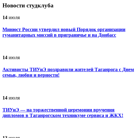
Новости студклуба
14
июля
Минюст России утвердил новый Порядок организации
гуманитарных миссий в приграничье и на Донбасс
14
июля
Активисты ТИУиЭ поздравили жителей Таганрога с Днем
семьи, любви и верности!
14
июля
ТИУиЭ — на торжественной церемонии вручения
дипломов в Таганрогском техникуме сервиса и ЖКХ!
13
июля