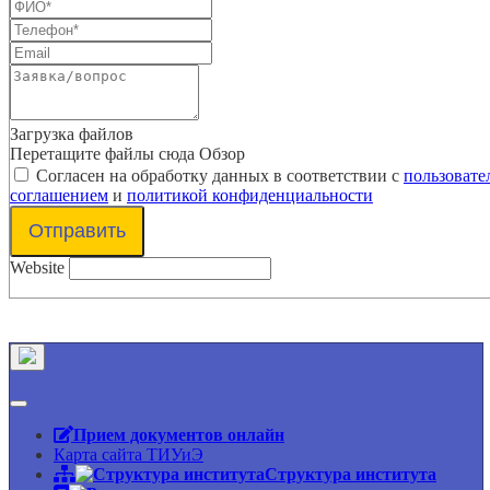
Загрузка файлов
Перетащите файлы сюда
Обзор
Согласен на обработку данных в соответствии с
пользовате
соглашением
и
политикой конфиденциальности
Отправить
Website
Прием документов онлайн
Карта сайта ТИУиЭ
Структура института