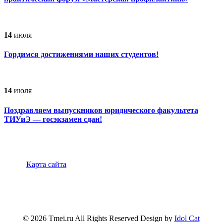
14
июля
Гордимся достижениями наших студентов!
14
июля
Поздравляем выпускников юридического факультета
ТИУиЭ — госэкзамен сдан!
Карта сайта
347900, г.Таганрог, ул.Петровская 45
(8634)-383-
360
info@tmei.ru
© 2026 Tmei.ru All Rights Reserved Design by
Idol Cat