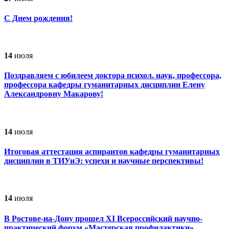
С Днем рождения!
14
июля
Поздравляем с юбилеем доктора психол. наук, профессора,
профессора кафедры гуманитарных дисциплин Елену
Александровну Макарову!
14
июля
Итоговая аттестация аспирантов кафедры гуманитарных
дисциплин в ТИУиЭ: успехи и научные перспективы!
14
июля
В Ростове-на-Дону прошел ХI Всероссийский научно-
практический форум «Мастерская профилактики»