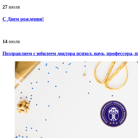
27
июля
С Днем рождения!
14
июля
Поздравляем с юбилеем доктора психол. наук, профессора