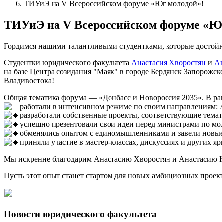
ТИУиЭ на V Всероссийском форуме «Юг молодой»!
ТИУиЭ на V Всероссийском форуме «Ю
Гордимся нашими талантливыми студентками, которые достойн
Студентки юридического факультета
Анастасия Хворостян
и
Ан
на базе Центра созидания "Маяк" в городе Бердянск Запорожс
Владивостока!
Общая тематика форума — «Донбасс и Новороссия 2035». В р
работали в интенсивном режиме по своим направлениям:
разработали собственные проекты, соответствующие темат
успешно презентовали свои идеи перед министрами по мо
обменялись опытом с единомышленниками и завели новые
приняли участие в мастер‑классах, дискуссиях и других я
Мы искренне благодарим Анастасию Хворостян и Анастасию К
Пусть этот опыт станет стартом для новых амбициозных проек
Новости юридического факультета