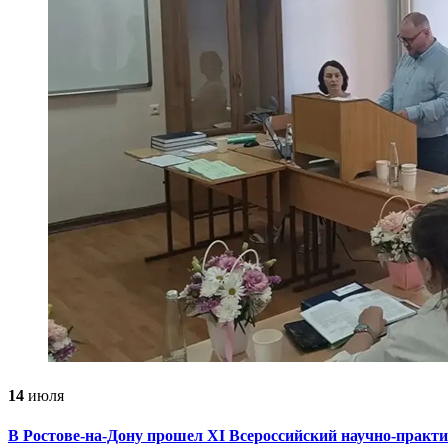
14
июля
В Ростове-на-Дону прошел ХI Всероссийский научно-прак