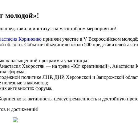
г молодой»!
о представили институт на масштабном мероприятии!
астасия Корниенко
приняли участие в V Всероссийском молодё
кой области. Событие объединило около 500 представителей акт
амках насыщенной программы участницы:
 Анастасия Хворостян — на треке «Юг креативный», Анастасия 
ике форума;
лодёжной политике ЛНР, ДНР, Херсонской и Запорожской облас
 полезные знакомства;
рких активностях форума.
орниенко за активность, целеустремлённость и достойную пре
тов и достижений!