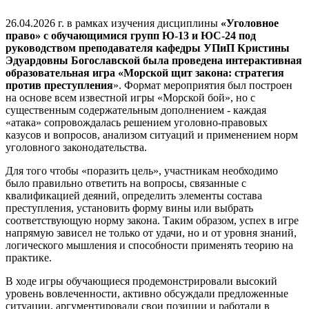
26.04.2026 г. в рамках изучения дисциплины
«Уголовное
право» с обучающимися групп Ю-13 и ЮС-24 под
руководством преподавателя кафедры УПиП Кристины
Эдуардовны Богославской была проведена интерактивная
образовательная игра «Морской щит закона: стратегия
против преступления
». Формат мероприятия был построен
на основе всем известной игры «Морской бой», но с
существенным содержательным дополнением - каждая
«атака» сопровождалась решением уголовно-правовых
казусов и вопросов, анализом ситуаций и применением норм
уголовного законодательства.
Для того чтобы «поразить цель», участникам необходимо
было правильно ответить на вопросы, связанные с
квалификацией деяний, определить элементы состава
преступления, установить форму вины или выбрать
соответствующую норму закона. Таким образом, успех в игре
напрямую зависел не только от удачи, но и от уровня знаний,
логического мышления и способности применять теорию на
практике.
В ходе игры обучающиеся продемонстрировали высокий
уровень вовлеченности, активно обсуждали предложенные
ситуации, аргументировали свои позиции и работали в