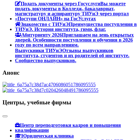
Подать документы через Госуслуги
Вы можете
подать документы в Колледж, бакалавриат,
магистратуру и аспирантуру ТИУиЭ через портал
«Поступи ОНЛАЙН» на ГосУслугах
Знакомство с ТИУиЭ
Преимущества поступления в
ТИУиЭ. История института, гимн, флаг.
Абитуриенту 2026
Приглашаем на день открытых
дверей. Особенности поступления и обучения в 2026
году по всем направлениям.
Выпускники ТИУиЭ
Отзывы выпускников
института, студентов и их родителей об институте.
Сообщество выпускников.
Анонс
Центры, учебные фирмы
Центр переподготовки кадров и повышения
квалификации
Юридическая клиника