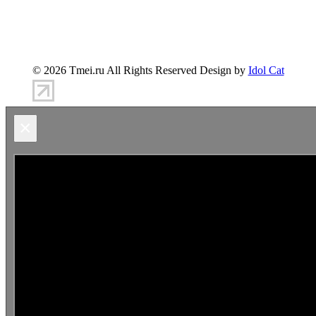
347900, г.Таганрог, ул.Петровская 45
(8634)-383-
360
info@tmei.ru
© 2026 Tmei.ru All Rights Reserved Design by
Idol Cat
×