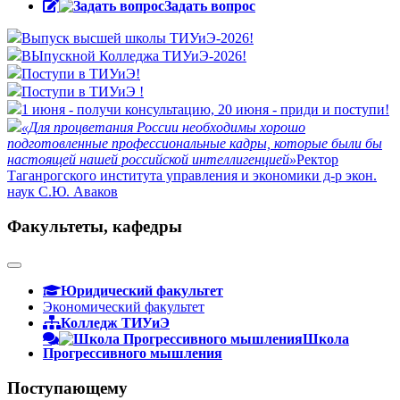
Задать вопрос
Выпуск высшей школы ТИУиЭ-2026!
ВЫпускной Колледжа ТИУиЭ-2026!
Поступи в ТИУиЭ!
Поступи в ТИУиЭ !
1 июня - получи консультацию, 20 июня - приди и поступи!
«Для процветания России необходимы хорошо
подготовленные профессиональные кадры, которые были бы
настоящей нашей российской интеллигенцией»
Ректор
Таганрогского института управления и экономики д-р экон.
наук С.Ю. Аваков
Факультеты, кафедры
Юридический факультет
Экономический факультет
Колледж ТИУиЭ
Школа
Прогрессивного мышления
Поступающему