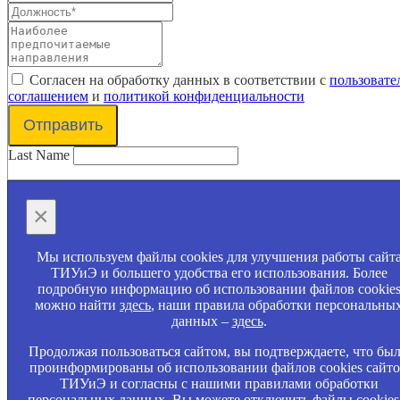
Согласен на обработку данных в соответствии с
пользовате
соглашением
и
политикой конфиденциальности
Отправить
Last Name
×
Мы используем файлы cookies для улучшения работы сайт
ТИУиЭ и большего удобства его использования. Более
подробную информацию об использовании файлов cookie
можно найти
здесь
, наши правила обработки персональны
данных –
здесь
.
Продолжая пользоваться сайтом, вы подтверждаете, что бы
проинформированы об использовании файлов cookies сайт
ТИУиЭ и согласны с нашими правилами обработки
персональных данных. Вы можете отключить файлы cookies