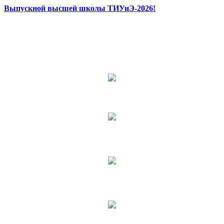
Выпускной высшей школы ТИУиЭ-2026!
Выпускников бакалавров и специалистов
Научных публикаций студентов
Наград в конкурсах и олимпиадах
Выпускников магистров