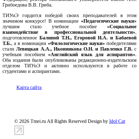
Грибоедова В.В. Гриба.
ТИУиЭ гордится победой своих преподавателей в этом
значимом конкурсе! В номинации
«Педагогические науки»
лучшим стало учебное пособие
«Социальное
взаимодействие в профессиональной деятельности»
,
подготовленное
Балиной Т.Н., Егоровой И.А. и Бабаевой
Т.Б.
, а в номинации
«Филологические науки»
победителями
стали
Левицкая А.А., Иконникова О.Н. и Павленко Г.В.
с
учебным пособием
«Английский язык для аспирантов»
.
Оба издания были опубликованы редакционно-издательским
отделом ТИУиЭ и активно используются в работе со
студентами и аспирантами.
Карта сайта
347900, г.Таганрог, ул.Петровская 45
(8634)-383-
360
info@tmei.ru
© 2026 Tmei.ru All Rights Reserved Design by
Idol Cat