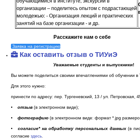
обучающимися в институте, экскурсии в
организации – поделитесь опытом с подрастающей
молодежью:
- Организация лекций и практических
занятий на базе организации
- и др.
Расскажите нам о себе
Заявка на регистрацию
Как оставить отзыв о ТИУиЭ
Уважаемые студенты и выпускники!
Вы можете поделиться своими впечатлениями об обучении в
Для этого нужно:
принести по адресу: пер. Тургеневский, 13 / ул. Петровская, 45
•
отзыв
(в электронном виде);
•
фотографию
(в электронном виде: формат *.jpg размеро
•
согласие* на обработку персональных данных
(в пи
согласие
здесь
.