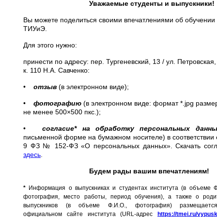
Уважаемые студенты и выпускники!
Вы можете поделиться своими впечатлениями об обучении 
ТИУиЭ.
Для этого нужно:
принести по адресу: пер. Тургеневский, 13 / ул. Петровская,
к. 110 Н.А. Савченко:
•
отзыв
(в электронном виде);
•
фотографию
(в электронном виде: формат *.jpg разм
не менее 500×500 пкс.);
•
согласие* на обработку персональных данны
письменной форме на бумажном носителе) в соответствии с
9 ФЗ № 152-ФЗ «О персональных данных». Скачать сог
здесь
.
Будем рады вашим впечатлениям!
*
Информация о выпускниках и студентах института (в объеме Ф.
фотография, место работы, период обучения), а также о роди
выпускников (в объеме Ф.И.О., фотография) размещает
официальном сайте института
(URL-адрес
https://tmei.ru/vypuskn