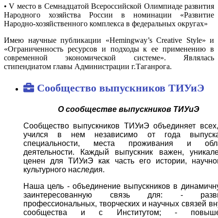
• V место в Семнадцатой Всероссийской Олимпиаде развития
Народного хозяйства России в номинации «Развитие
Народно-хозяйственного комплекса в федеральных округах»
Имею научные публикации «Hemingway’s Creative Style» и
«Ограниченность ресурсов и подходы к ее применению в
современной экономической системе». Являлась
стипендиатом главы Администрации г.Таганрога.
Сообщество выпускников ТИУиЭ
О сообществе выпускников ТИУиЭ
Сообщество выпускников ТИУиЭ объединяет всех,
учился в нем независимо от года выпус
специальности, места проживания и обл
деятельности. Каждый выпускник важен, уникал
ценен для ТИУиЭ как часть его истории, научно
культурного наследия.
Наша цель - объединение выпускников в динамичн
заинтересованную связь для:
- разви
профессиональных, творческих и научных связей вн
сообщества и с Институтом;
- повыше