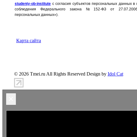
studenty-ob-institute
с согласия субъектов персональных данных в 
соблюдения Федерального закона №152-ФЗ от 27.07.20
персональных данных»).
Карта сайта
347900, г.Таганрог, ул.Петровская 45
(8634)-383-
360
info@tmei.ru
© 2026 Tmei.ru All Rights Reserved Design by
Idol Cat
×