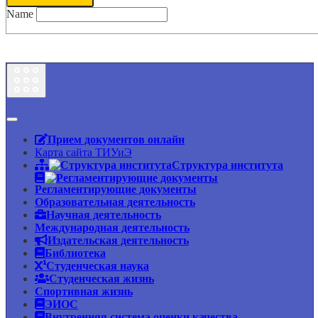
Name
Прием документов онлайн
Карта сайта ТИУиЭ
Структура института
Регламентирующие документы
Образовательная деятельность
Научная деятельность
Международная деятельность
Издательская деятельность
Библиотека
Студенческая наука
Студенческая жизнь
Спортивная жизнь
ЭИОС
Внутренняя система оценки качества