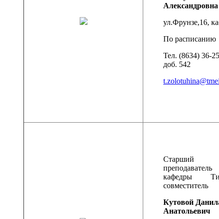
Александровна
ул.Фрунзе,16, ка
По расписанию
Тел. (8634) 36-2
доб. 542
t.zolotuhina@tmei
Старший
преподаватель
кафедры Ти
совместитель
Кутовой Данил
Анатольевич