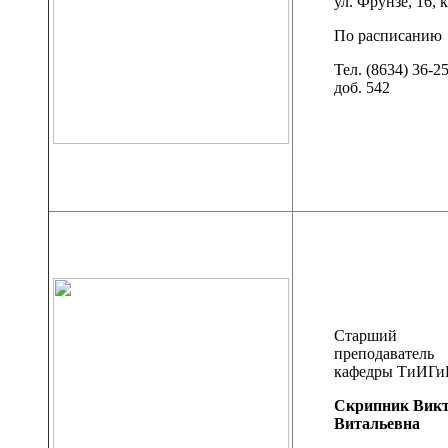
ул. Фрунзе, 16, к
По расписанию
Тел. (8634) 36-2
доб. 542
Старший
преподаватель
кафедры ТиИГ
Скрипник Вик
Витальевна