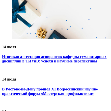
14
июля
Итоговая аттестация аспирантов кафедры гуманитарных
дисциплин в ТИУиЭ: успехи и научные перспективы!
14
июля
В Ростове-на-Дону прошел ХI Всероссийский научно-
практический форум «Мастерская профилактики»