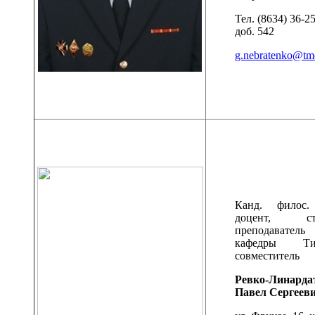
Тел. (8634) 36-2
доб. 542
g.nebratenko@tme
Канд. филос.
доцент, ст
преподаватель
кафедры Ти
совместитель
Ревко-Линарда
Павел Сергеев