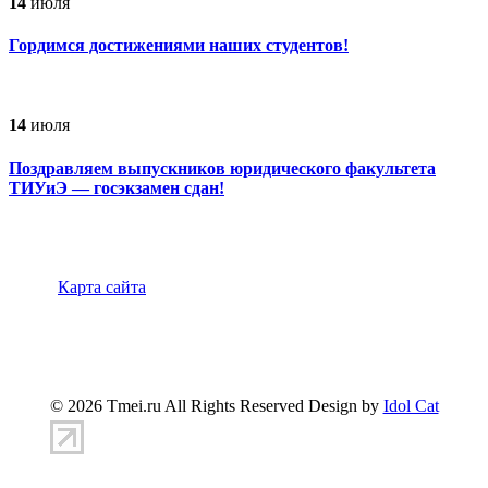
14
июля
Гордимся достижениями наших студентов!
14
июля
Поздравляем выпускников юридического факультета
ТИУиЭ — госэкзамен сдан!
Карта сайта
347900, г.Таганрог, ул.Петровская 45
(8634)-383-
360
info@tmei.ru
© 2026 Tmei.ru All Rights Reserved Design by
Idol Cat