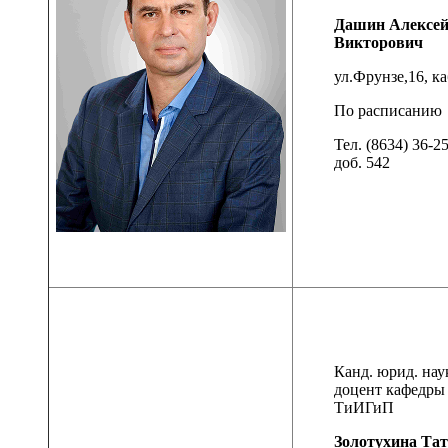
Дашин Алексе
Викторович
ул.Фрунзе,16, ка
По расписанию
Тел. (8634) 36-2
доб. 542
Канд. юрид. нау
доцент кафедры
ТиИГиП
Золотухина Та