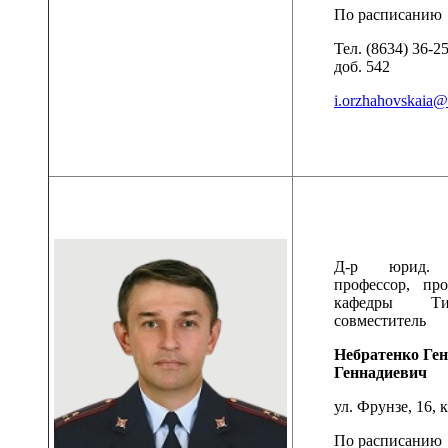
По расписанию
Тел. (8634) 36-25
доб. 542
i.orzhahovskaia@
Д-р юрид. 
профессор, про
кафедры Ти
совместитель
Небратенко Ге
Геннадиевич
ул. Фрунзе, 16, к
По расписанию