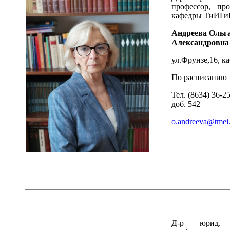
профессор, про
кафедры ТиИГ
Андреева Ольг
Александровна
ул.Фрунзе,16, ка
По расписанию
Тел. (8634) 36-2
доб. 542
o.andreeva@tmei.
Д-р юрид. 