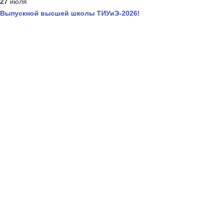
27
июля
Выпускной высшей школы ТИУиЭ-2026!
Выпускников бакалавров и специалистов
Научных публикаций студентов
Наград в конкурсах и олимпиадах