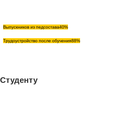
Выпускников магистров
Выпускников из педсостава
40%
Трудоустройство после обучения
88%
Студенту